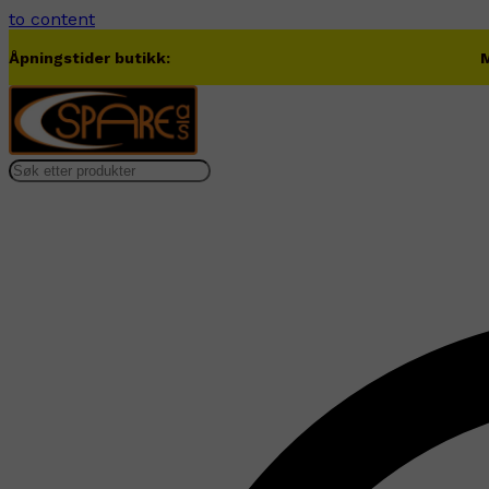
to content
Åpningstider butikk:
M