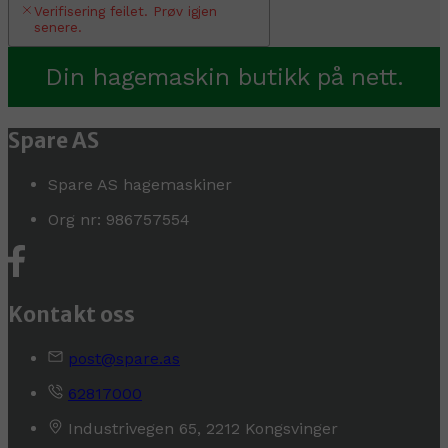
Verifisering feilet. Prøv igjen
senere.
Din hagemaskin butikk på nett.
Spare AS
Spare AS hagemaskiner
Org nr: 986757554
Kontakt oss
post@spare.as
62817000
Industrivegen 65, 2212 Kongsvinger