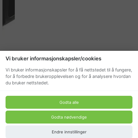
Vi bruker informasjonskapsler/cookies
48V Power produkt
Vi bruker informasjonskapsler for å få nettstedet til å fungere,
Hekksaks batteridrevet PH
for å forbedre brukeropplevelsen og for å analysere hvordan
du bruker nettstedet.
900e
Godta alle
Beskrivelse
Godta nødvendige
Produkt pris
Endre innstillinger
2 495 kr