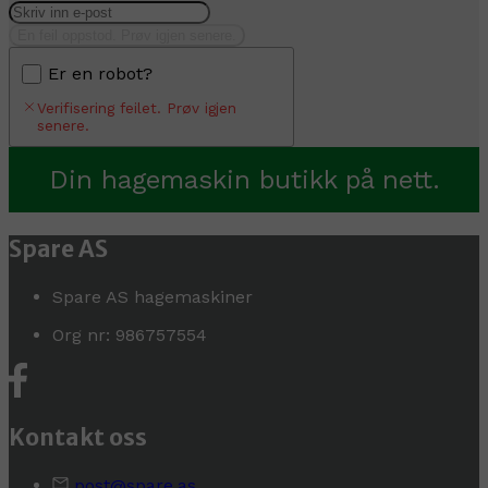
En feil oppstod. Prøv igjen senere.
Er en robot?
Verifisering feilet. Prøv igjen
senere.
Din hagemaskin butikk på nett.
Spare AS
Spare AS hagemaskiner
Org nr: 986757554
Kontakt oss
post@spare.as