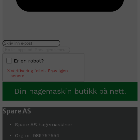
En feil oppstod. Prøv igjen senere.
Er en robot?
Verifisering feilet. Prøv igjen
senere.
Din hagemaskin butikk på nett.
Spare AS
Spare AS hagemaskiner
Org nr: 986757554