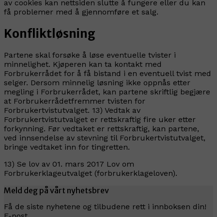
av cookies kan nettsiden slutte å fungere eller du kan
få problemer med å gjennomføre et salg.
Konfliktløsning
Partene skal forsøke å løse eventuelle tvister i
minnelighet. Kjøperen kan ta kontakt med
Forbrukerrådet for å få bistand i en eventuell tvist med
selger. Dersom minnelig løsning ikke oppnås etter
megling i Forbrukerrådet, kan partene skriftlig begjære
at Forbrukerrådetfremmer tvisten for
Forbrukertvistutvalget. 13) Vedtak av
Forbrukertvistutvalget er rettskraftig fire uker etter
forkynning. Før vedtaket er rettskraftig, kan partene,
ved innsendelse av stevning til Forbrukertvistutvalget,
bringe vedtaket inn for tingretten.
13) Se lov av 01. mars 2017 Lov om
Forbrukerklageutvalget (forbrukerklageloven).
Meld deg på vårt nyhetsbrev
Få de siste nyhetene og tilbudene rett i innboksen din!
E-post