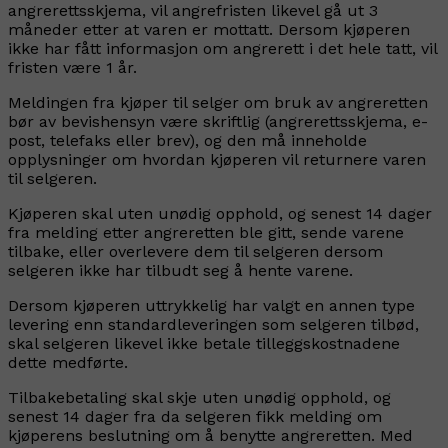
angrerettsskjema, vil angrefristen likevel gå ut 3
måneder etter at varen er mottatt. Dersom kjøperen
ikke har fått informasjon om angrerett i det hele tatt, vil
fristen være 1 år.
Meldingen fra kjøper til selger om bruk av angreretten
bør av bevishensyn være skriftlig (angrerettsskjema, e-
post, telefaks eller brev), og den må inneholde
opplysninger om hvordan kjøperen vil returnere varen
til selgeren.
Kjøperen skal uten unødig opphold, og senest 14 dager
fra melding etter angreretten ble gitt, sende varene
tilbake, eller overlevere dem til selgeren dersom
selgeren ikke har tilbudt seg å hente varene.
Dersom kjøperen uttrykkelig har valgt en annen type
levering enn standardleveringen som selgeren tilbød,
skal selgeren likevel ikke betale tilleggskostnadene
dette medførte.
Tilbakebetaling skal skje uten unødig opphold, og
senest 14 dager fra da selgeren fikk melding om
kjøperens beslutning om å benytte angreretten. Med