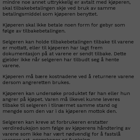
mindre noe annet uttrykkelig er avtalt med kjøperen,
skal tilbakebetalingen skje ved bruk av samme
betalingsmiddel som kjøperen benyttet.
Kjøperen skal ikke betale noen form for gebyr som
følge av tilbakebetalingen.
Selgeren kan holde tilbakebetalingen tilbake til varene
er mottatt, eller til kjøperen har lagt frem
dokumentasjon på at varene er sendt tilbake. Dette
gjelder ikke når selgeren har tilbudt seg å hente
varene.
Kjøperen må bære kostnadene ved å returnere varene
dersom angreretten brukes.
Kjøperen kan undersøke produktet før han eller hun
angrer på kjøpet. Varen må likevel kunne leveres
tilbake til selgeren i tilnærmet samme stand og
mengde som den var i da kjøperen mottok den.
Selgeren kan kreve at forbrukeren erstatter
verdireduksjon som følge av kjøperens håndtering av
varene som ikke har vært nødvendig for å fastslå
varenes art, egenskaper og funksjon.