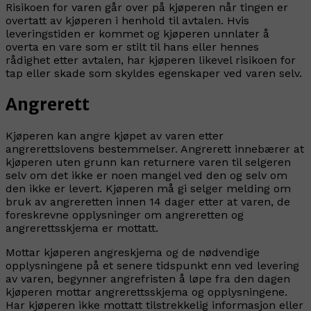
Risikoen for varen går over på kjøperen når tingen er
overtatt av kjøperen i henhold til avtalen. Hvis
leveringstiden er kommet og kjøperen unnlater å
overta en vare som er stilt til hans eller hennes
rådighet etter avtalen, har kjøperen likevel risikoen for
tap eller skade som skyldes egenskaper ved varen selv.
Angrerett
Kjøperen kan angre kjøpet av varen etter
angrerettslovens bestemmelser. Angrerett innebærer at
kjøperen uten grunn kan returnere varen til selgeren
selv om det ikke er noen mangel ved den og selv om
den ikke er levert. Kjøperen må gi selger melding om
bruk av angreretten innen 14 dager etter at varen, de
foreskrevne opplysninger om angreretten og
angrerettsskjema er mottatt.
Mottar kjøperen angreskjema og de nødvendige
opplysningene på et senere tidspunkt enn ved levering
av varen, begynner angrefristen å løpe fra den dagen
kjøperen mottar angrerettsskjema og opplysningene.
Har kjøperen ikke mottatt tilstrekkelig informasjon eller