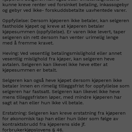
kunne kreve renter ved forsinket betaling, inkassogebyr
og gebyr ved ikke- forskuddsbetalte uavhentede varer.
Oppfyllelse:
Dersom kjøperen ikke betaler, kan selgeren
fastholde kjøpet og kreve at kjøperen betaler
kjøpesummen (oppfyllelse). Er varen ikke levert, taper
selgeren sin rett dersom han venter urimelig lenge
med å fremme kravet.
Heving:
Ved vesentlig betalingsmislighold eller annet
vesentlig mislighold fra kjøper, kan selgeren heve
avtalen. Selgeren kan likevel ikke heve etter at
kjøpesummen er betalt.
Selgeren
kan også heve kjøpet dersom kjøperen ikke
betaler innen en rimelig tilleggsfrist for oppfyllelse som
selgeren har fastsatt. Selgeren kan likevel ikke heve
mens tilleggsfristen løper, med mindre kjøperen har
sagt at han eller hun ikke vil betale.
Erstatning:
Selgeren kan kreve erstatning fra kjøperen
for økonomisk tap han eller hun lider som følge av
kontraktsbrudd fra kjøperens side jf.
forbrukerkjøpslovens § 46.