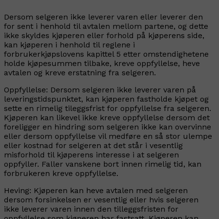
Dersom selgeren ikke leverer varen eller leverer den
for sent i henhold til avtalen mellom partene, og dette
ikke skyldes kjøperen eller forhold på kjøperens side,
kan kjøperen i henhold til reglene i
forbrukerkjøpslovens kapittel 5 etter omstendighetene
holde kjøpesummen tilbake, kreve oppfyllelse, heve
avtalen og kreve erstatning fra selgeren.
Oppfyllelse:
Dersom selgeren ikke leverer varen på
leveringstidspunktet, kan kjøperen fastholde kjøpet og
sette en rimelig tileggsfrist for oppfyllelse fra selgeren.
Kjøperen kan likevel ikke kreve oppfyllelse dersom det
foreligger en hindring som selgeren ikke kan overvinne
eller dersom oppfyllelse vil medføre en så stor ulempe
eller kostnad for selgeren at det står i vesentlig
misforhold til kjøperens interesse i at selgeren
oppfyller. Faller vanskene bort innen rimelig tid, kan
forbrukeren kreve oppfyllelse.
Heving:
Kjøperen kan heve avtalen med selgeren
dersom forsinkelsen er vesentlig eller hvis selgeren
ikke leverer varen innen den tilleggsfristen for
oppfyllelse som kjøperen har fastsatt. Kjøperen kan