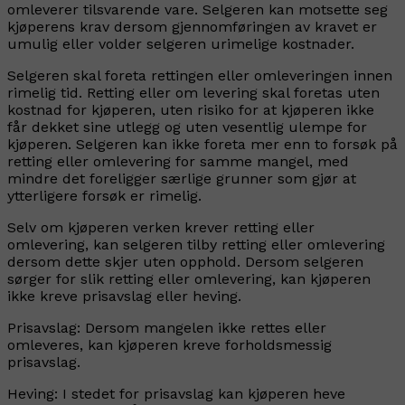
omleverer tilsvarende vare. Selgeren kan motsette seg
kjøperens krav dersom gjennomføringen av kravet er
umulig eller volder selgeren urimelige kostnader.
Selgeren skal foreta rettingen eller omleveringen innen
rimelig tid. Retting eller om levering skal foretas uten
kostnad for kjøperen, uten risiko for at kjøperen ikke
får dekket sine utlegg og uten vesentlig ulempe for
kjøperen. Selgeren kan ikke foreta mer enn to forsøk på
retting eller omlevering for samme mangel, med
mindre det foreligger særlige grunner som gjør at
ytterligere forsøk er rimelig.
Selv om kjøperen verken krever retting eller
omlevering, kan selgeren tilby retting eller omlevering
dersom dette skjer uten opphold. Dersom selgeren
sørger for slik retting eller omlevering, kan kjøperen
ikke kreve prisavslag eller heving.
Prisavslag:
Dersom mangelen ikke rettes eller
omleveres, kan kjøperen kreve forholdsmessig
prisavslag.
Heving:
I stedet for prisavslag kan kjøperen heve