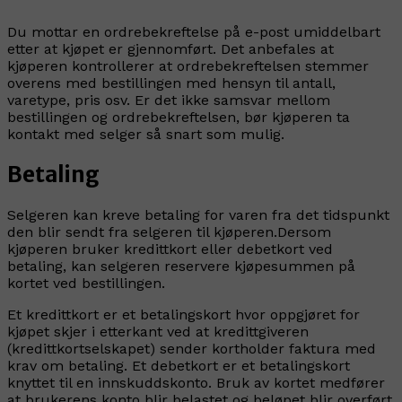
Du mottar en ordrebekreftelse på e-post umiddelbart
etter at kjøpet er gjennomført. Det anbefales at
kjøperen kontrollerer at ordrebekreftelsen stemmer
overens med bestillingen med hensyn til antall,
varetype, pris osv. Er det ikke samsvar mellom
bestillingen og ordrebekreftelsen, bør kjøperen ta
kontakt med selger så snart som mulig.
Betaling
Selgeren kan kreve betaling for varen fra det tidspunkt
den blir sendt fra selgeren til kjøperen.Dersom
kjøperen bruker kredittkort eller debetkort ved
betaling, kan selgeren reservere kjøpesummen på
kortet ved bestillingen.
Et kredittkort er et betalingskort hvor oppgjøret for
kjøpet skjer i etterkant ved at kredittgiveren
(kredittkortselskapet) sender kortholder faktura med
krav om betaling. Et debetkort er et betalingskort
knyttet til en innskuddskonto. Bruk av kortet medfører
at brukerens konto blir belastet og beløpet blir overført