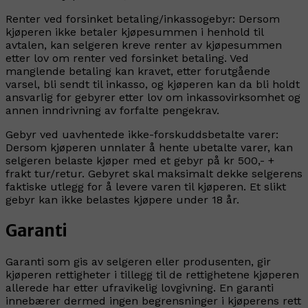
Renter
ved forsinket betaling/inkassogebyr: Dersom
kjøperen ikke betaler kjøpesummen i henhold til
avtalen, kan selgeren kreve renter av kjøpesummen
etter lov om renter ved forsinket betaling. Ved
manglende betaling kan kravet, etter forutgående
varsel, bli sendt til inkasso, og kjøperen kan da bli holdt
ansvarlig for gebyrer etter lov om inkassovirksomhet og
annen inndrivning av forfalte pengekrav.
Gebyr
ved uavhentede ikke-forskuddsbetalte varer:
Dersom kjøperen unnlater å hente ubetalte varer, kan
selgeren belaste kjøper med et gebyr på kr 500,- +
frakt tur/retur. Gebyret skal maksimalt dekke selgerens
faktiske utlegg for å levere varen til kjøperen. Et slikt
gebyr kan ikke belastes kjøpere under 18 år.
Garanti
Garanti som gis av selgeren eller produsenten, gir
kjøperen rettigheter i tillegg til de rettighetene kjøperen
allerede har etter ufravikelig lovgivning. En garanti
innebærer dermed ingen begrensninger i kjøperens rett