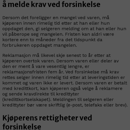
å melde krav ved forsinkelse
Dersom det foreligger en mangel ved varen, må
kjøperen innen rimelig tid etter at han eller hun
oppdaget den, gi selgeren melding om at han eller hun
vil påberope seg mangelen. Fristen kan aldri være
kortere enn to måneder fra det tidspunkt da
forbrukeren oppdaget mangelen.
Reklamasjon må likevel skje senest to år etter at
kjøperen overtok varen. Dersom varen eller deler av
den er ment å vare vesentlig lengre, er
reklamasjonsfristen fem år. Ved forsinkelse må krav
rettes selger innen rimelig tid etter at leveringstiden er
kommet og varen ikke er levert. Dersom varen er betalt
med kredittkort, kan kjøperen også velge å reklamere
og sende kravdirekte til kredittyter
(kredittkortselskapet). Meldingen til selgeren eller
kredittyter bør være skriftlig (e-post, telefaks eller brev).
Kjøperens rettigheter ved
forsinkelse