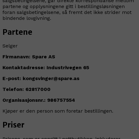
salgsbetingelsene, går direkte korrespondanse mellom
partene og opplysningene gitt i bestillingsløsningen
foran salgsbetingelsene, så fremt det ikke strider mot
bindende lovgivning.
Partene
Selger
Firmanavn: Spare AS
Kontaktadresse: Industrivegen 65
E-post: kongsvinger@spare.as
Telefon: 62817000
Organisasjonsnr.: 986757554
Kjøper er den person som foretar bestillingen.
Priser
Prisene, som er oppgitt i nettbutikken, inkluderer