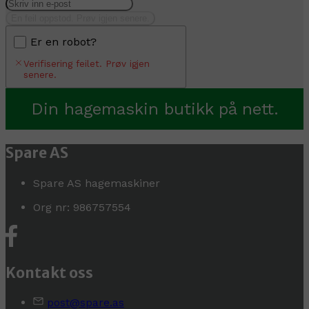
En feil oppstod. Prøv igjen senere.
Er en robot?
Verifisering feilet. Prøv igjen
senere.
Din hagemaskin butikk på nett.
Spare AS
Spare AS hagemaskiner
Org nr: 986757554
Kontakt oss
post@spare.as