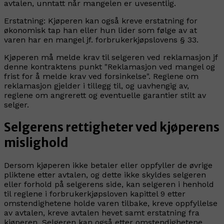
avtalen, unntatt når mangelen er uvesentlig.
Erstatning:
Kjøperen kan også kreve erstatning for
økonomisk tap han eller hun lider som følge av at
varen har en mangel jf. forbrukerkjøpslovens § 33.
Kjøperen må melde krav til selgeren ved reklamasjon jf
denne kontraktens punkt "Reklamasjon ved mangel og
frist for å melde krav ved forsinkelse". Reglene om
reklamasjon gjelder i tillegg til, og uavhengig av,
reglene om angrerett og eventuelle garantier stilt av
selger.
Selgerens rettigheter ved kjøperens
mislighold
Dersom kjøperen ikke betaler eller oppfyller de øvrige
pliktene etter avtalen, og dette ikke skyldes selgeren
eller forhold på selgerens side, kan selgeren i henhold
til reglene i forbrukerkjøpsloven kapittel 9 etter
omstendighetene holde varen tilbake, kreve oppfyllelse
av avtalen, kreve avtalen hevet samt erstatning fra
kjøperen. Selgeren kan også etter omstendighetene