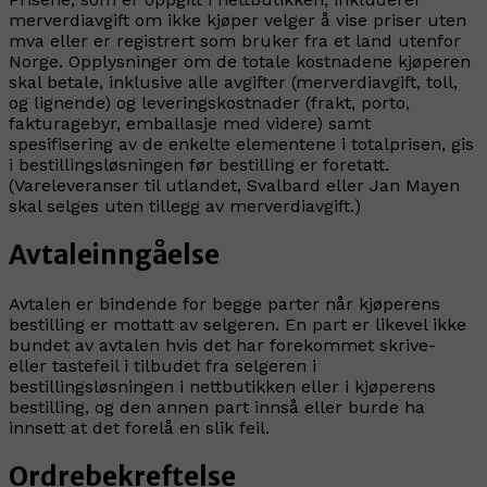
merverdiavgift om ikke kjøper velger å vise priser uten
mva eller er registrert som bruker fra et land utenfor
Norge. Opplysninger om de totale kostnadene kjøperen
skal betale, inklusive alle avgifter (merverdiavgift, toll,
og lignende) og leveringskostnader (frakt, porto,
fakturagebyr, emballasje med videre) samt
spesifisering av de enkelte elementene i totalprisen, gis
i bestillingsløsningen før bestilling er foretatt.
(Vareleveranser til utlandet, Svalbard eller Jan Mayen
skal selges uten tillegg av merverdiavgift.)
Avtaleinngåelse
Avtalen er bindende for begge parter når kjøperens
bestilling er mottatt av selgeren. En part er likevel ikke
bundet av avtalen hvis det har forekommet skrive-
eller tastefeil i tilbudet fra selgeren i
bestillingsløsningen i nettbutikken eller i kjøperens
bestilling, og den annen part innså eller burde ha
innsett at det forelå en slik feil.
Ordrebekreftelse