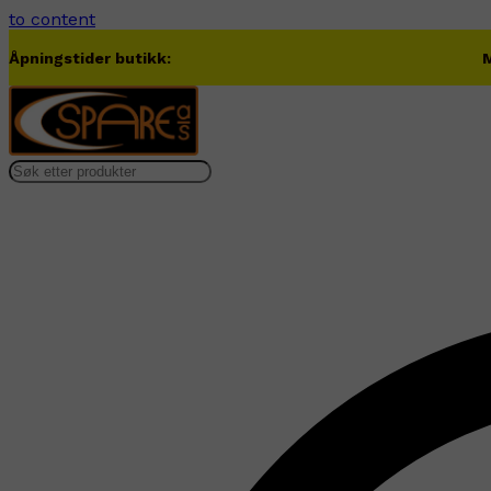
to content
Åpningstider butikk:
M