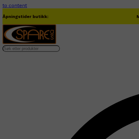
to content
Åpningstider butikk:
M