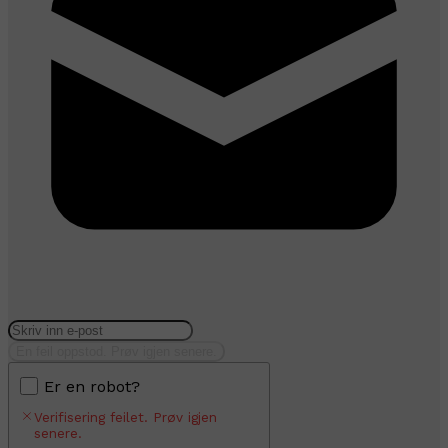
En feil oppstod. Prøv igjen senere.
Er en robot?
Verifisering feilet. Prøv igjen
senere.